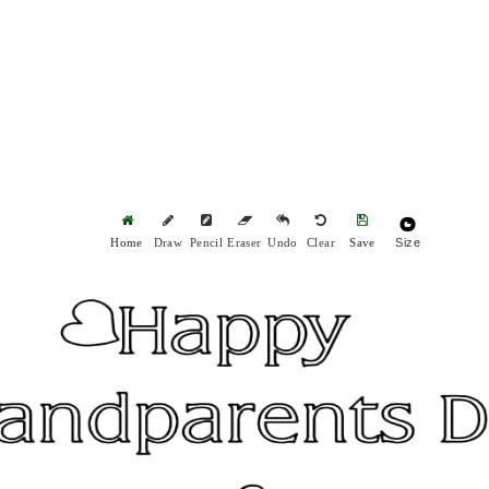
Size
Home
Draw
Pencil
Eraser
Undo
Clear
Save