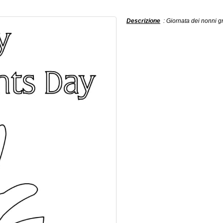
Descrizione
: Giornata dei nonni gr