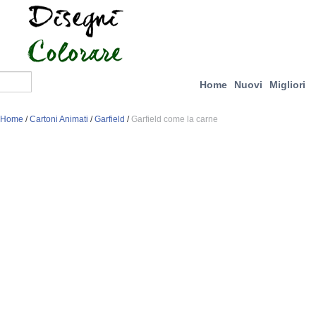
Home
Nuovi
Migliori
Home
/
Cartoni Animati
/
Garfield
/
Garfield come la carne