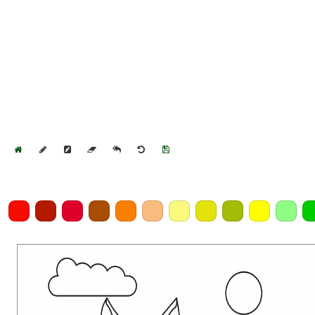
Home
Draw
Pencil
Eraser
Undo
Clear
Save