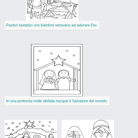
Pastori semplici con bambini venivano ad adorare Dio.
In una profonda notte stellata nacque il Salvatore del mondo.