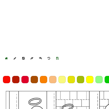
Home
Draw
Pencil
Eraser
Undo
Clear
Save