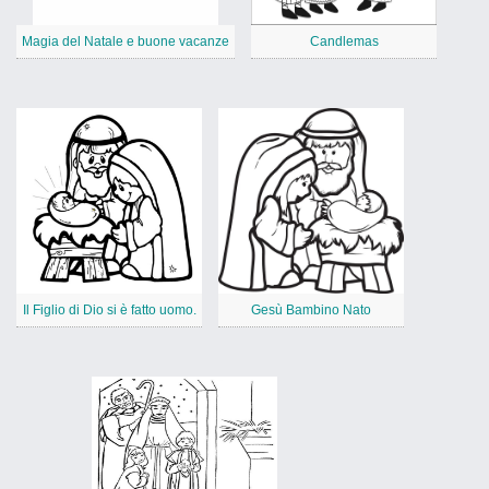
Magia del Natale e buone vacanze
Candlemas
Il Figlio di Dio si è fatto uomo.
Gesù Bambino Nato