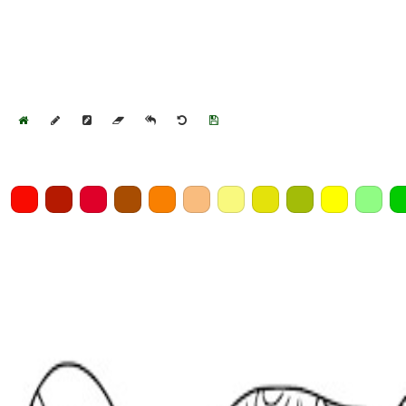
Home
Draw
Pencil
Eraser
Undo
Clear
Save