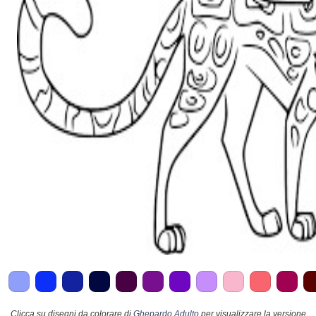
Clicca su disegni da colorare di
Ghepardo Adulto
per visualizzare la versione