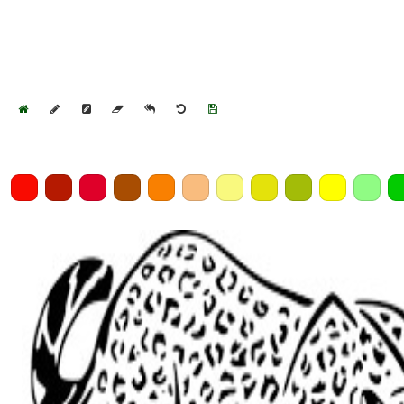
Home
Draw
Pencil
Eraser
Undo
Clear
Save