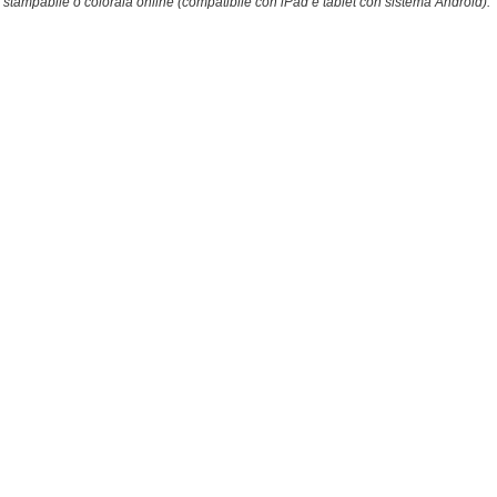
stampabile o colorala online (compatibile con iPad e tablet con sistema Android).