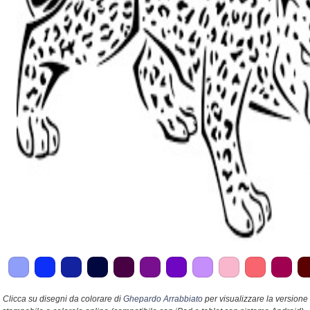
Clicca su disegni da colorare di
Ghepardo Arrabbiato
per visualizzare la versione