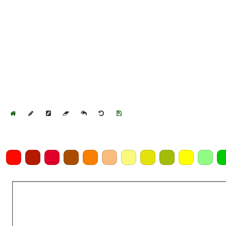
Home
Draw
Pencil
Eraser
Undo
Clear
Save