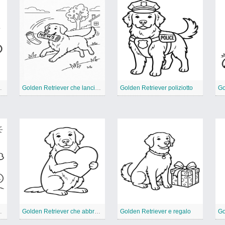
una nuvola
Golden Retriever che lancia il giornale
Golden Retriever poliziotto
 arcobaleno
Golden Retriever che abbraccia un cuore
Golden Retriever e regalo
Go