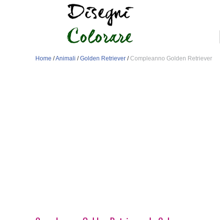
Home
/
Animali
/
Golden Retriever
/
Compleanno Golden Retriever