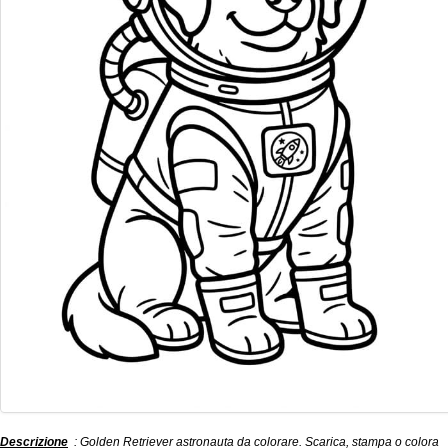
Descrizione
: Golden Retriever astronauta da colorare. Scarica, stampa o colora