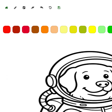
Home
Draw
Pencil
Eraser
Undo
Clear
Save