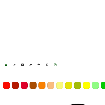
Home
Draw
Pencil
Eraser
Undo
Clear
Save