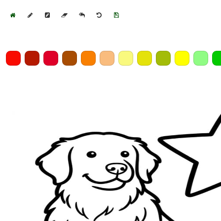
Home
Draw
Pencil
Eraser
Undo
Clear
Save