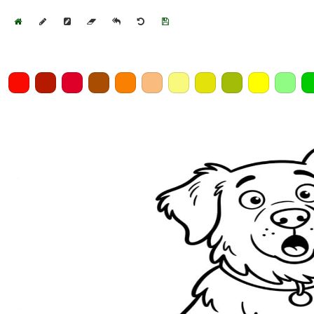
Home
Draw
Pencil
Eraser
Undo
Clear
Save