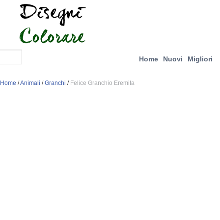
Home
Nuovi
Migliori
Home
/
Animali
/
Granchi
/
Felice Granchio Eremita