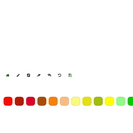
Home
Draw
Pencil
Eraser
Undo
Clear
Save