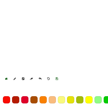
Home
Draw
Pencil
Eraser
Undo
Clear
Save