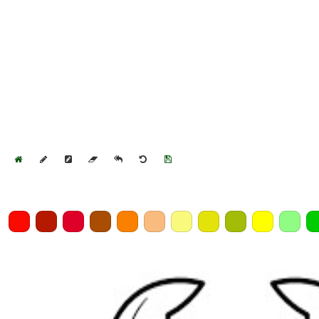
Home
Draw
Pencil
Eraser
Undo
Clear
Save