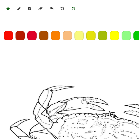
Home
Draw
Pencil
Eraser
Undo
Clear
Save