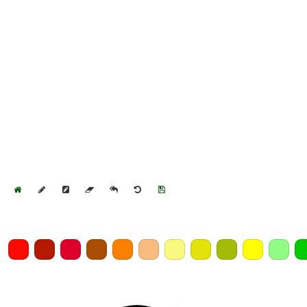
Home
Draw
Pencil
Eraser
Undo
Clear
Save