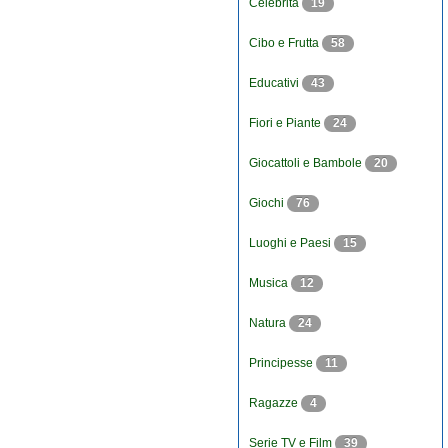
Celebrità
19
Cibo e Frutta
58
Educativi
43
Fiori e Piante
24
Giocattoli e Bambole
20
Giochi
76
Luoghi e Paesi
15
Musica
12
Natura
24
Principesse
11
Ragazze
4
Serie TV e Film
39