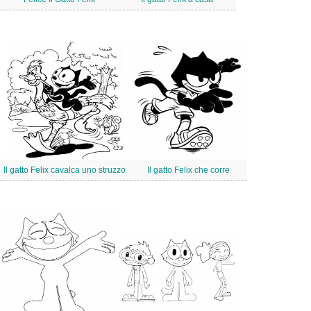
Il gatto Felix cavalca uno struzzo
Il gatto Felix che corre