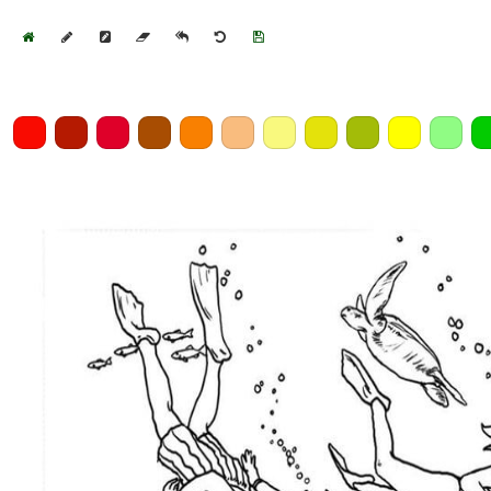
Home
Draw
Pencil
Eraser
Undo
Clear
Save