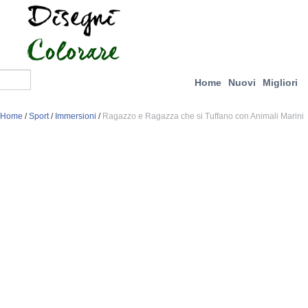
Home
Nuovi
Migliori
Home
/
Sport
/
Immersioni
/
Ragazzo e Ragazza che si Tuffano con Animali Marini