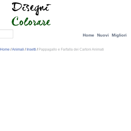
Home
Nuovi
Migliori
Home
/
Animali
/
Insetti
/
Pappagallo e Farfalla dei Cartoni Animati