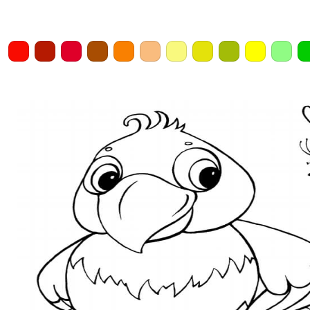
Home
Draw
Pencil
Eraser
Undo
Clear
Save