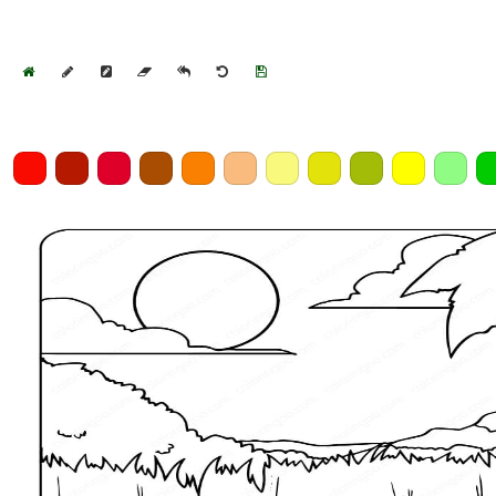
Home
Draw
Pencil
Eraser
Undo
Clear
Save