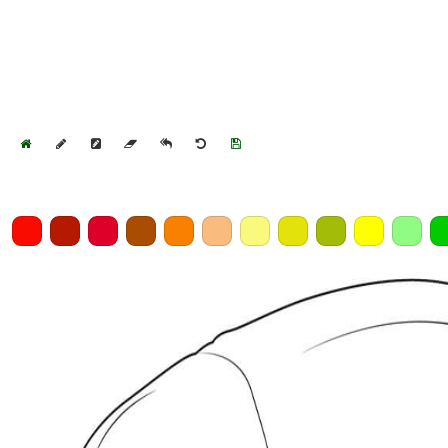
Home
Draw
Pencil
Eraser
Undo
Clear
Save