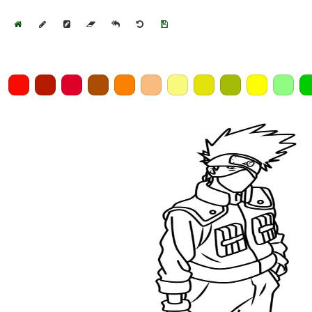
Home
Draw
Pencil
Eraser
Undo
Clear
Save