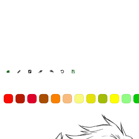
Home
Draw
Pencil
Eraser
Undo
Clear
Save