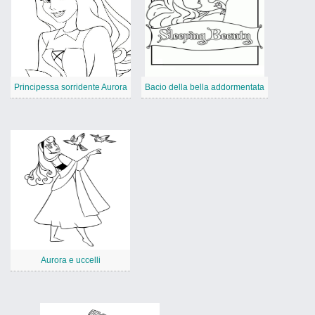
Principessa sorridente Aurora
Bacio della bella addormentata
Aurora e uccelli