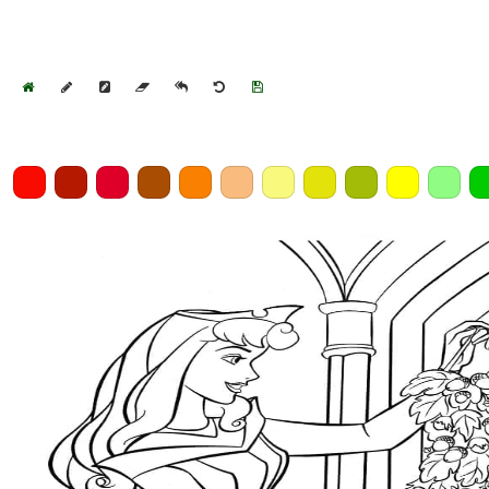
Home
Draw
Pencil
Eraser
Undo
Clear
Save