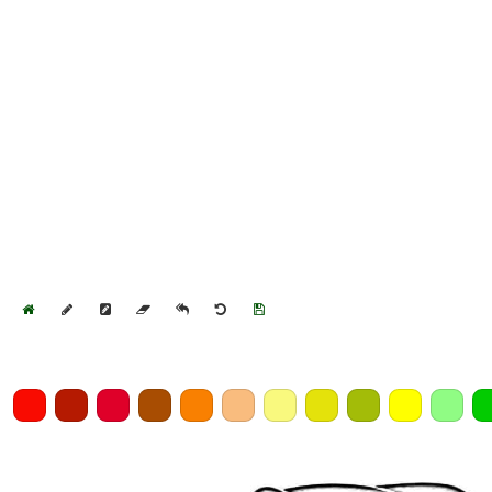
Home
Draw
Pencil
Eraser
Undo
Clear
Save