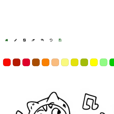
Home
Draw
Pencil
Eraser
Undo
Clear
Save