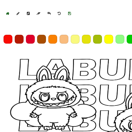
Home
Draw
Pencil
Eraser
Undo
Clear
Save