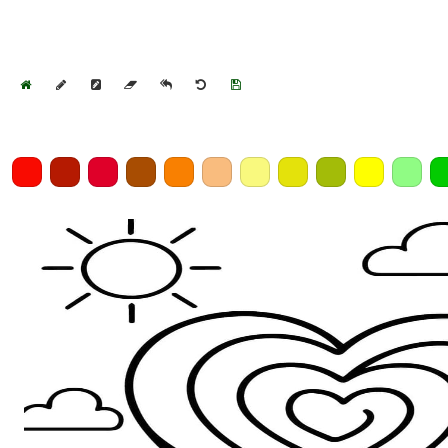
Home
Draw
Pencil
Eraser
Undo
Clear
Save