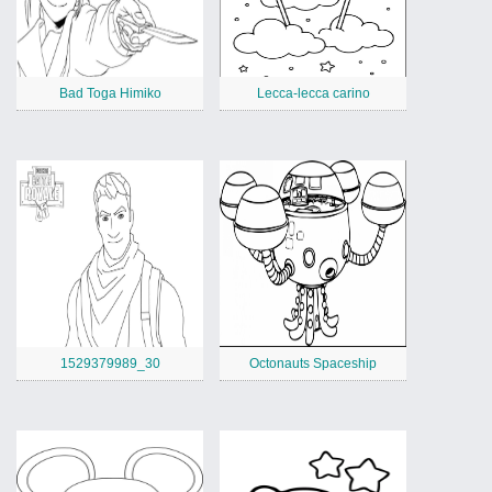
Bad Toga Himiko
Lecca-lecca carino
1529379989_30
Octonauts Spaceship