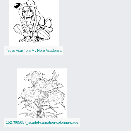
Tsuyu Asui from My Hero Academia
1527065657_scarlet-carnation-coloring-page