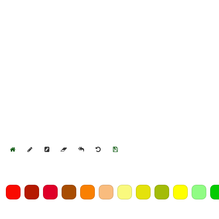
Home
Draw
Pencil
Eraser
Undo
Clear
Save