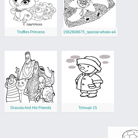
Truffles Princess
1562808675_special-whale-a4
Dracula And His Friends
Tchoupi 15