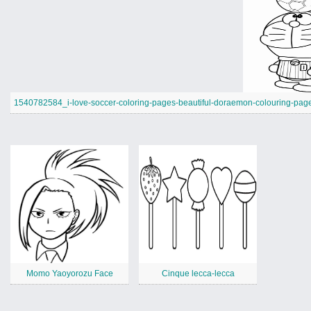
1540782584_i-love-soccer-coloring-pages-beautiful-doraemon-colouring-page
Momo Yaoyorozu Face
Cinque lecca-lecca