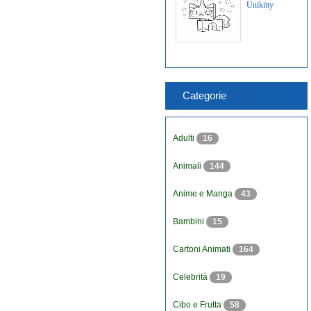
Unikitty
Categorie
Adulti
16
Animali
144
Anime e Manga
43
Bambini
15
Cartoni Animati
164
Celebrità
19
Cibo e Frutta
58