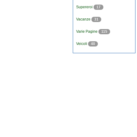
Supereroi
17
Vacanze
31
Varie Pagine
115
Veicoli
40