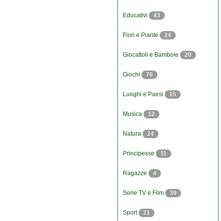
Educativi
43
Fiori e Piante
24
Giocattoli e Bambole
20
Giochi
76
Luoghi e Paesi
15
Musica
12
Natura
24
Principesse
11
Ragazze
4
Serie TV e Film
39
Sport
21