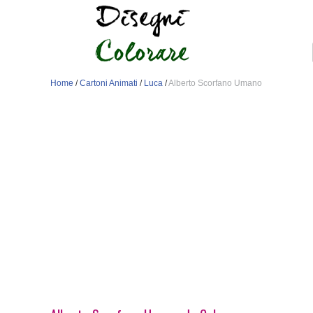
Home
/
Cartoni Animati
/
Luca
/
Alberto Scorfano Umano