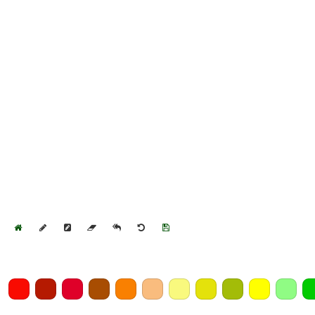
Home
Draw
Pencil
Eraser
Undo
Clear
Save