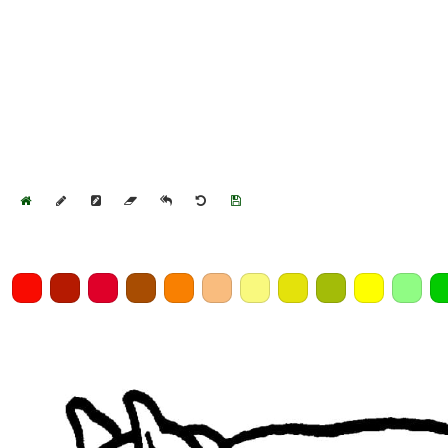
Home
Draw
Pencil
Eraser
Undo
Clear
Save