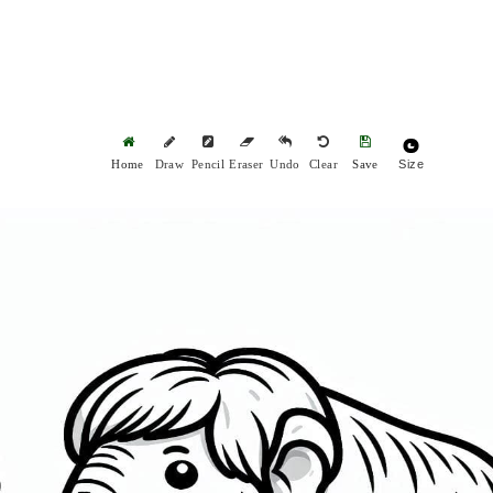
Size
Home
Draw
Pencil
Eraser
Undo
Clear
Save