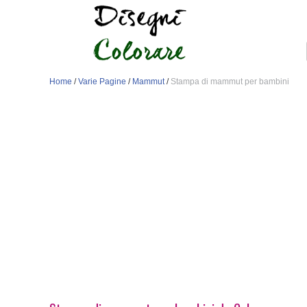
Home
/
Varie Pagine
/
Mammut
/
Stampa di mammut per bambini