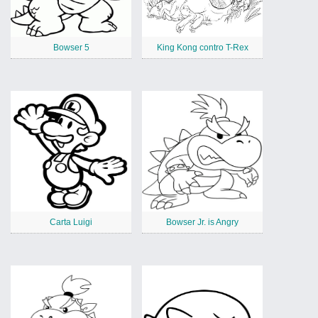
Bowser 5
King Kong contro T-Rex
Carta Luigi
Bowser Jr. is Angry