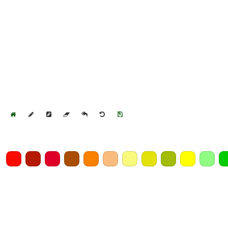
Home
Draw
Pencil
Eraser
Undo
Clear
Save