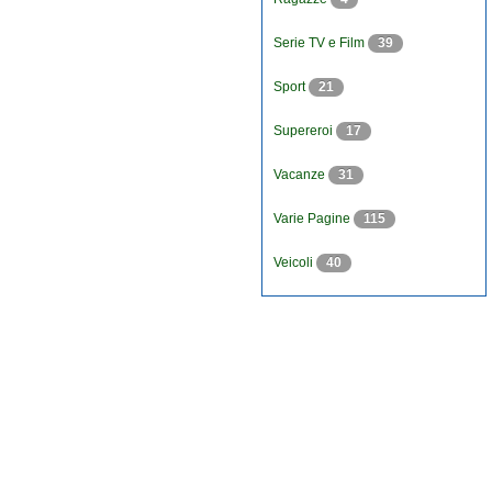
Serie TV e Film
39
Sport
21
Supereroi
17
Vacanze
31
Varie Pagine
115
Veicoli
40