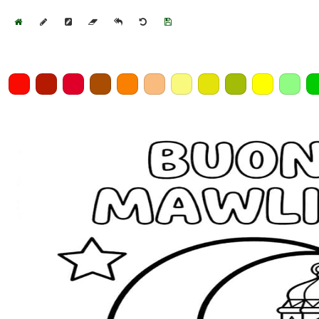
Home
Draw
Pencil
Eraser
Undo
Clear
Save