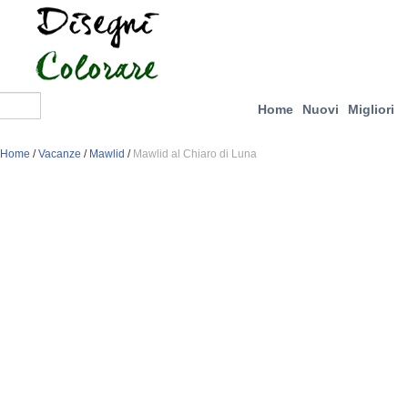
Home
Nuovi
Migliori
Home
/
Vacanze
/
Mawlid
/
Mawlid al Chiaro di Luna