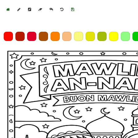
Home
Draw
Pencil
Eraser
Undo
Clear
Save