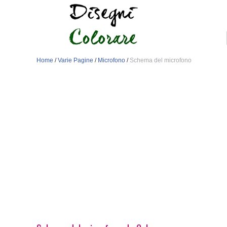
Home
/
Varie Pagine
/
Microfono
/
Schema del microfono