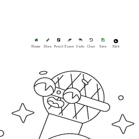
Size
Home
Draw
Pencil
Eraser
Undo
Clear
Save