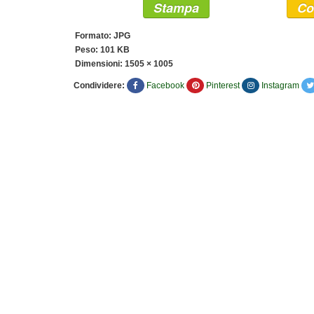
Stampa
Co
Formato: JPG
Peso: 101 KB
Dimensioni:
1505 × 1005
Condividere:
Facebook
Pinterest
Instagram