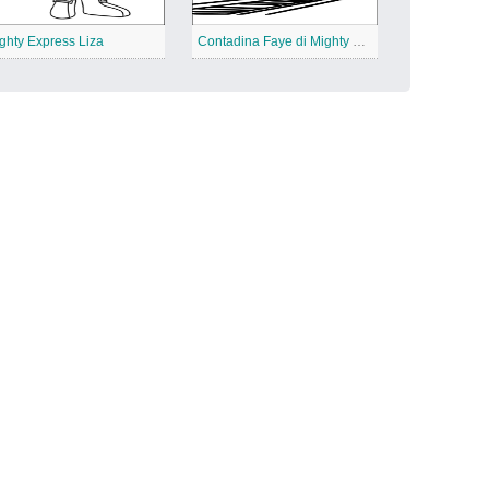
ghty Express Liza
Contadina Faye di Mighty Express