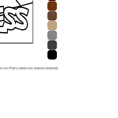
le con iPad e tablet con sistema Android).