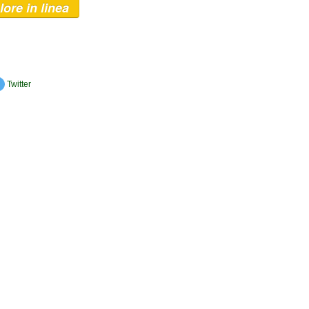
lore in linea
Twitter