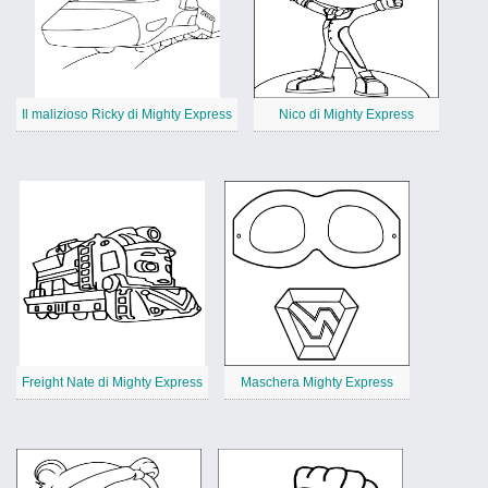
Il malizioso Ricky di Mighty Express
Nico di Mighty Express
Freight Nate di Mighty Express
Maschera Mighty Express