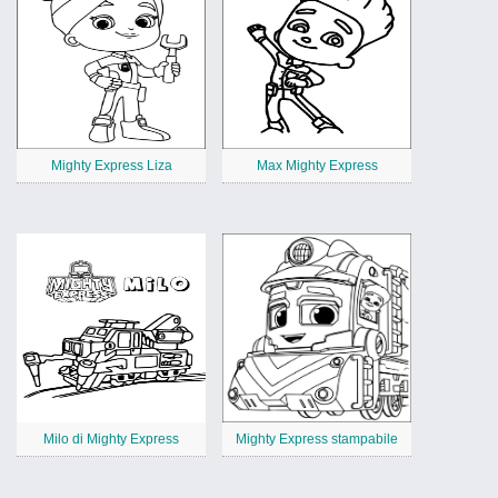
Mighty Express Liza
Max Mighty Express
Milo di Mighty Express
Mighty Express stampabile