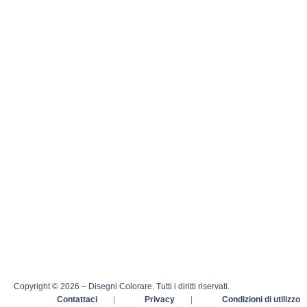
Copyright © 2026 – Disegni Colorare. Tutti i diritti riservati.
Contattaci
|
Privacy
|
Condizioni di utilizzo