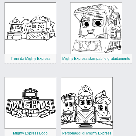
Treni da Mighty Express
Mighty Express stampabile gratuitamente
Mighty Express Logo
Personaggi di Mighty Express