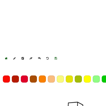
Home
Draw
Pencil
Eraser
Undo
Clear
Save