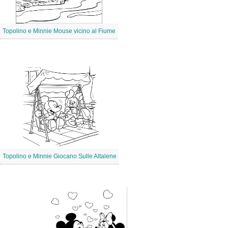
Topolino e Minnie Mouse vicino al Fiume
Topolino e Minnie Giocano Sulle Altalene