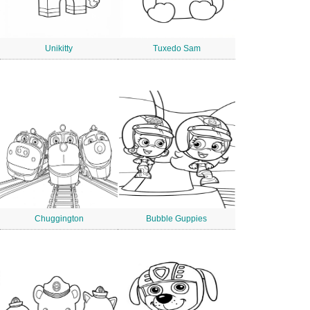
Unikitty
Tuxedo Sam
Chuggington
Bubble Guppies