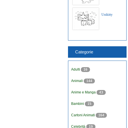
Unikitty
Categorie
Adulti
16
Animali
144
Anime e Manga
43
Bambini
15
Cartoni Animati
164
Celebrità
19