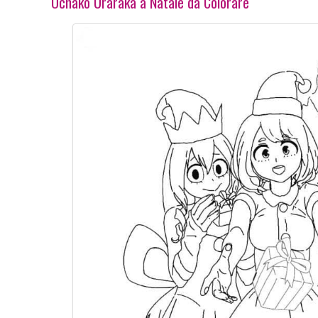
Ochako Uraraka a Natale da Colorare