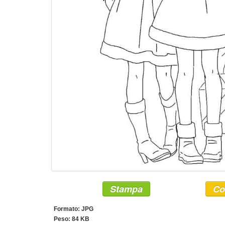
Stampa
Co
Formato: JPG
Peso: 84 KB