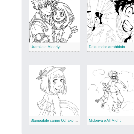
Uraraka e Midoriya
Deku molto arrabbiato
Stampabile carino Ochako Uraraka
Midoriya e All Might