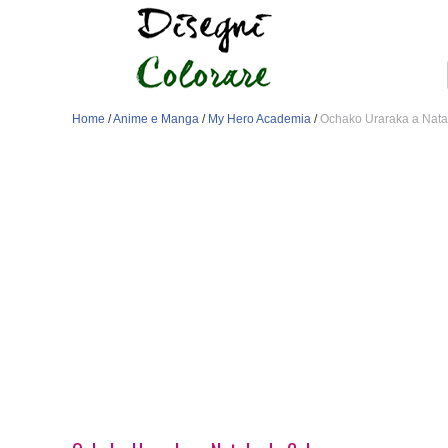
Home
/
Anime e Manga
/
My Hero Academia
/
Ochako Uraraka a Nata