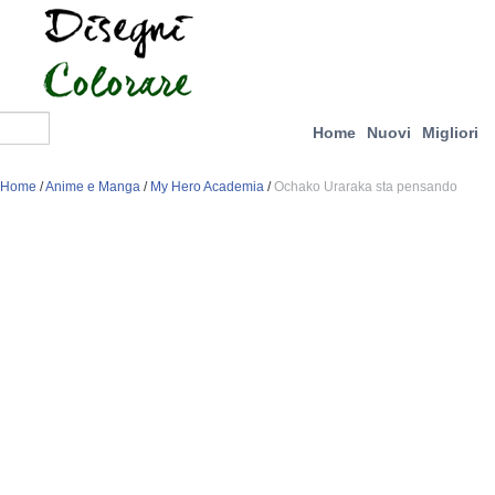
Home
Nuovi
Migliori
Home
/
Anime e Manga
/
My Hero Academia
/
Ochako Uraraka sta pensando