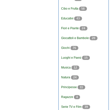
Cibo e Frutta
58
Educativi
43
Fiori e Piante
24
Giocattoli e Bambole
20
Giochi
76
Luoghi e Paesi
15
Musica
12
Natura
24
Principesse
11
Ragazze
4
Serie TV e Film
39