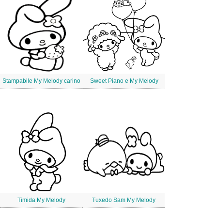
Stampabile My Melody carino
Sweet Piano e My Melody
Timida My Melody
Tuxedo Sam My Melody