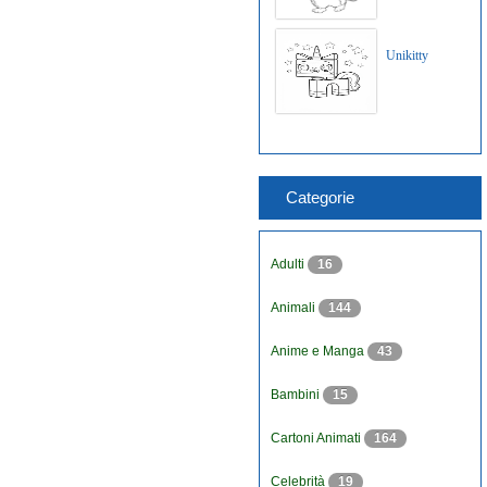
Unikitty
Categorie
Adulti
16
Animali
144
Anime e Manga
43
Bambini
15
Cartoni Animati
164
Celebrità
19