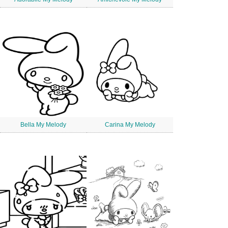
Bella My Melody
Carina My Melody