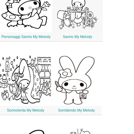
Personaggi Sanrio My Melody
Sanrio My Melody
Sonnolenta My Melody
Sorridendo My Melody