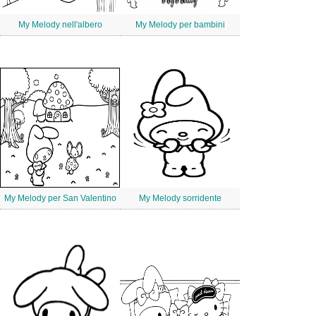
My Melody nell'albero
My Melody per bambini
My Melody per San Valentino
My Melody sorridente