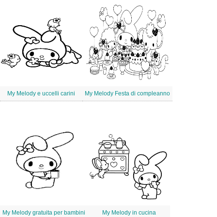
My Melody e uccelli carini
My Melody Festa di compleanno
My Melody gratuita per bambini
My Melody in cucina