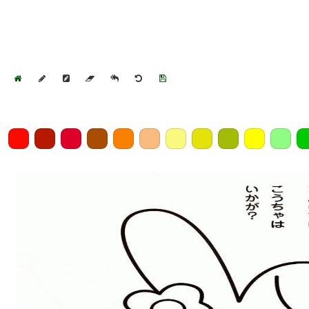
Home
Draw
Pencil
Eraser
Undo
Clear
Save