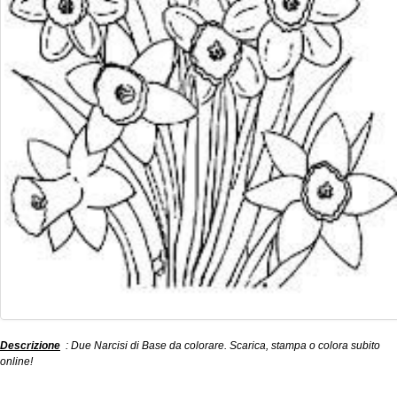
Descrizione
: Due Narcisi di Base da colorare. Scarica, stampa o colora subito
online!