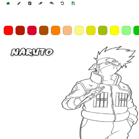
Home
Draw
Pencil
Eraser
Undo
Clear
Save